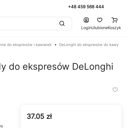
+48 459 568 444
Login
Ulubione
Koszyk
nne do ekspresów i kawiarek
DeLonghi do ekspresów do kawy
dy do ekspresów DeLonghi
37.05 zł
wo