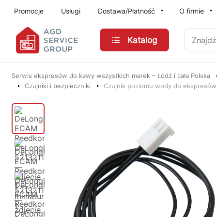
Przejdź do treści głównej
Promocje
Usługi
Dostawa/Płatność
O firmie
Znajdź
Katalog
Serwis ekspresów do kawy wszystkich marek – Łódź i cała Polska
Czujniki i bezpieczniki
Czujnik poziomu wody do ekspresów