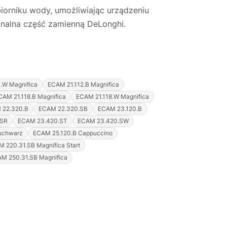
iorniku wody, umożliwiając urządzeniu
inalna część zamienną DeLonghi.
.W Magnifica
ECAM 21.112.B Magnifica
CAM 21.118.B Magnifica
ECAM 21.118.W Magnifica
 22.320.B
ECAM 22.320.SB
ECAM 23.120.B
.SR
ECAM 23.420.ST
ECAM 23.420.SW
/schwarz
ECAM 25.120.B Cappuccino
 220.31.SB Magnifica Start
M 250.31.SB Magnifica
Justyna — konsultant AI
AGD Group • eksperci od ekspresów
☕