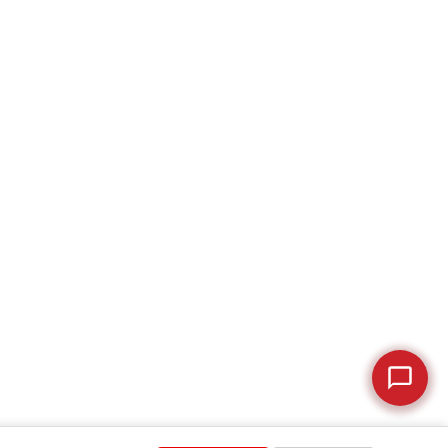
Cześć! Jestem Justyna
Pomogę Ci z ekspresem do kawy — sprawdzenie,
naprawa, części zamienne lub złożenie zamówienia.
Jak oddać do
🔎
Status naprawy
🔧
naprawy?
💰
Ile kosztuje naprawa?
☕
Ekspres nie działa
🛠
Szukam części
📖
Instrukcja obsługi
🛒
Jak kupić w sklepie?
🧴
Odkamienianie
🗹
Reklamacja naprawy
📦
Reklamacja towaru