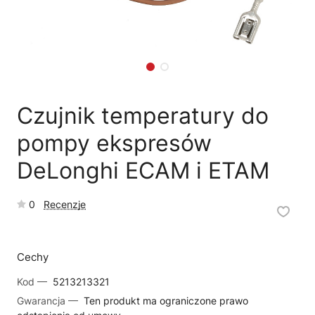
🗹
Reklamacja naprawy
📦
Reklamacja towaru
Czujnik temperatury do
pompy ekspresów
DeLonghi ECAM i ETAM
0
Recenzje
Cechy
Kod —
5213213321
Gwarancja —
Ten produkt ma ograniczone prawo