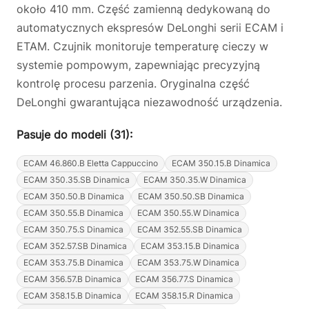
około 410 mm. Część zamienną dedykowaną do
automatycznych ekspresów DeLonghi serii ECAM i
ETAM. Czujnik monitoruje temperaturę cieczy w
systemie pompowym, zapewniając precyzyjną
kontrolę procesu parzenia. Oryginalna część
DeLonghi gwarantująca niezawodność urządzenia.
Pasuje do modeli (31):
ECAM 46.860.B Eletta Cappuccino
ECAM 350.15.B Dinamica
ECAM 350.35.SB Dinamica
ECAM 350.35.W Dinamica
ECAM 350.50.B Dinamica
ECAM 350.50.SB Dinamica
ECAM 350.55.B Dinamica
ECAM 350.55.W Dinamica
ECAM 350.75.S Dinamica
ECAM 352.55.SB Dinamica
ECAM 352.57.SB Dinamica
ECAM 353.15.B Dinamica
ECAM 353.75.B Dinamica
ECAM 353.75.W Dinamica
ECAM 356.57.B Dinamica
ECAM 356.77.S Dinamica
ECAM 358.15.B Dinamica
ECAM 358.15.R Dinamica