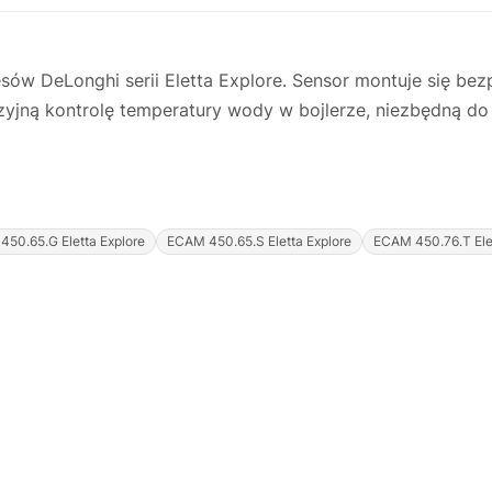
w DeLonghi serii Eletta Explore. Sensor montuje się bezp
yzyjną kontrolę temperatury wody w bojlerze, niezbędną d
50.65.G Eletta Explore
ECAM 450.65.S Eletta Explore
ECAM 450.76.T Elet