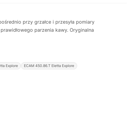
ośrednio przy grzałce i przesyła pomiary
o prawidłowego parzenia kawy. Oryginalna
ta Explore
ECAM 450.86.T Eletta Explore
Justyna — konsultant AI
AGD Group • eksperci od ekspresów
☕
Cześć! Jestem Justyna
Pomogę Ci z ekspresem do kawy — sprawdzenie,
naprawa, części zamienne lub złożenie zamówienia.
Jak oddać do
🔎
Status naprawy
🔧
naprawy?