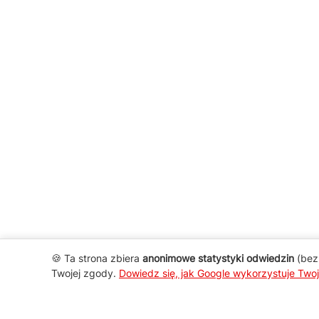
🍪 Ta strona zbiera
anonimowe statystyki odwiedzin
(bez 
Twojej zgody.
Dowiedz się, jak Google wykorzystuje Two