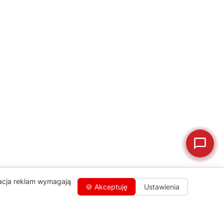
💰
Ile kosztuje naprawa?
☕
Ekspres nie działa
🛠
Szukam części
📖
Instrukcja obsługi
🛒
Jak kupić w sklepie?
🧴
Odkamienianie
🗹
Reklamacja naprawy
📦
Reklamacja towaru
zacja reklam wymagają
🍪 Akceptuję
Ustawienia