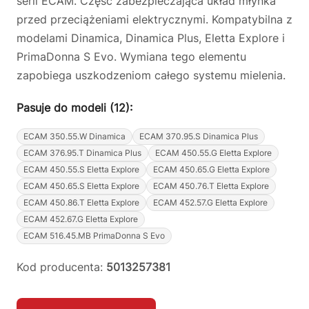
serii ECAM. Część zabezpieczająca układ młynka
przed przeciążeniami elektrycznymi. Kompatybilna z
modelami Dinamica, Dinamica Plus, Eletta Explore i
PrimaDonna S Evo. Wymiana tego elementu
zapobiega uszkodzeniom całego systemu mielenia.
Pasuje do modeli (12):
ECAM 350.55.W Dinamica
ECAM 370.95.S Dinamica Plus
ECAM 376.95.T Dinamica Plus
ECAM 450.55.G Eletta Explore
ECAM 450.55.S Eletta Explore
ECAM 450.65.G Eletta Explore
ECAM 450.65.S Eletta Explore
ECAM 450.76.T Eletta Explore
ECAM 450.86.T Eletta Explore
ECAM 452.57.G Eletta Explore
ECAM 452.67.G Eletta Explore
ECAM 516.45.MB PrimaDonna S Evo
Kod producenta:
5013257381