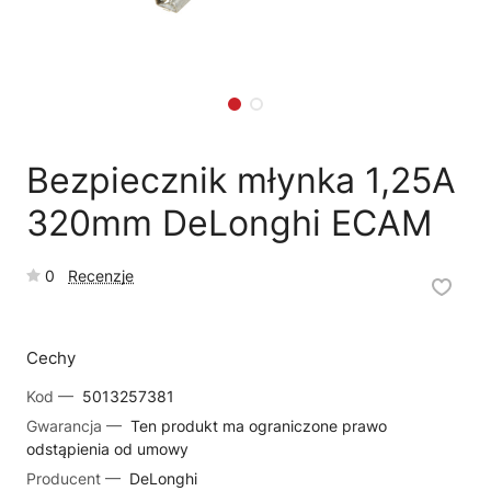
🗹
Reklamacja naprawy
📦
Reklamacja towaru
Bezpiecznik młynka 1,25A
320mm DeLonghi ECAM
0
Recenzje
Cechy
Kod —
5013257381
Gwarancja —
Ten produkt ma ograniczone prawo
odstąpienia od umowy
Producent —
DeLonghi