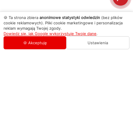
🍪 Ta strona zbiera
anonimowe statystyki odwiedzin
(bez plików
cookie reklamowych). Pliki cookie marketingowe i personalizacja
reklam wymagają Twojej zgody.
Dowiedz się, jak Google wykorzystuje Twoje dane
.
🍪 Akceptuję
Ustawienia
AGD Group
O firmie
Pomoc
Nowości
Zamówienie i płatność
Kontakty
Promocje
Zasady dostawy urządzeń
+48 459 568 444
Kontakt
info@agdgroup.pl
Regulamin usług serwisowych