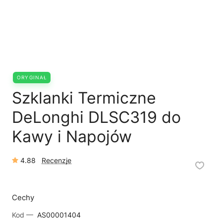
🗹
Reklamacja naprawy
📦
Reklamacja towaru
ORYGINAŁ
Szklanki Termiczne
DeLonghi DLSC319 do
Kawy i Napojów
4.88
Recenzje
Cechy
Kod —
AS00001404