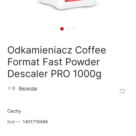
🗹
Reklamacja naprawy
📦
Reklamacja towaru
Odkamieniacz Coffee
Format Fast Powder
Descaler PRO 1000g
0
Recenzje
Cechy
Kod —
1401719496