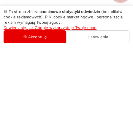
🍪 Ta strona zbiera
anonimowe statystyki odwiedzin
(bez plików
cookie reklamowych). Pliki cookie marketingowe i personalizacja
reklam wymagają Twojej zgody.
Dowiedz się, jak Google wykorzystuje Twoje dane
.
🍪 Akceptuję
Ustawienia
AGD Group
O firmie
Pomoc
Nowości
Zamówienie i płatność
Kontakty
Promocje
Zasady dostawy urządzeń
+48 459 568 444
Kontakt
info@agdgroup.pl
Regulamin usług serwisowych
Al. Włókniarzy 234A, 90-556 Łódź oddzielne