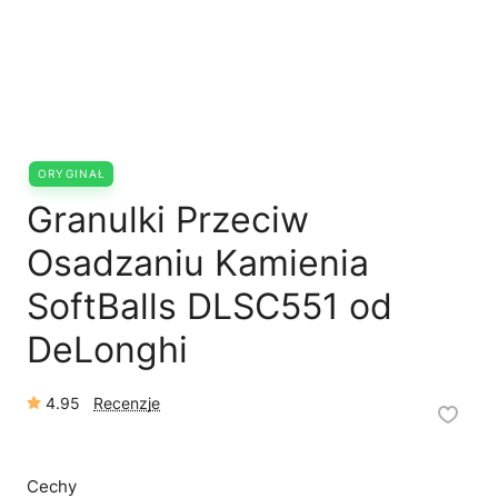
🗹
Reklamacja naprawy
📦
Reklamacja towaru
ORYGINAŁ
Granulki Przeciw
Osadzaniu Kamienia
SoftBalls DLSC551 od
DeLonghi
4.95
Recenzje
Cechy