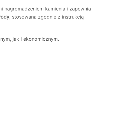
i nagromadzeniem kamienia i zapewnia
wody
, stosowana zgodnie z instrukcją
znym, jak i ekonomicznym.
Justyna — konsultant AI
AGD Group • eksperci od ekspresów
☕