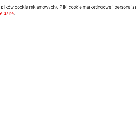
plików cookie reklamowych). Pliki cookie marketingowe i personali
je dane
.
Pomoc
Zamówienie i płatność
Zasady dostawy urządzeń
Regulamin usług serwisowych
Wymiana i zwrot towaru