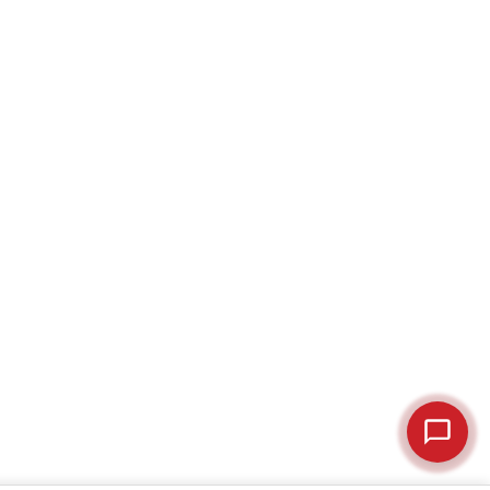
Cześć! Jestem Justyna
Pomogę Ci z ekspresem do kawy — sprawdzenie,
naprawa, części zamienne lub złożenie zamówienia.
Jak oddać do
🔎
Status naprawy
🔧
naprawy?
💰
Ile kosztuje naprawa?
☕
Ekspres nie działa
🛠
Szukam części
📖
Instrukcja obsługi
🛒
Jak kupić w sklepie?
🧴
Odkamienianie
🗹
Reklamacja naprawy
📦
Reklamacja towaru