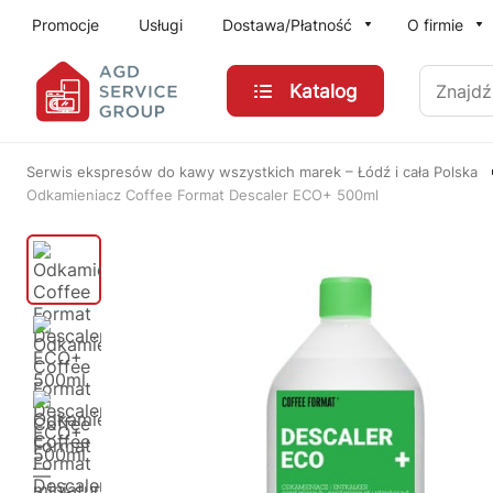
Przejdź do treści głównej
Promocje
Usługi
Dostawa/Płatność
O firmie
Znajdź
Katalog
Serwis ekspresów do kawy wszystkich marek – Łódź i cała Polska
Odkamieniacz Coffee Format Descaler ECO+ 500ml