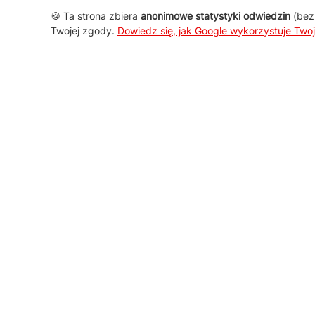
🍪 Ta strona zbiera
anonimowe statystyki odwiedzin
(bez 
Twojej zgody.
Dowiedz się, jak Google wykorzystuje Two
AGD Group
O firmie
Nowości
Promocje
Kontakt