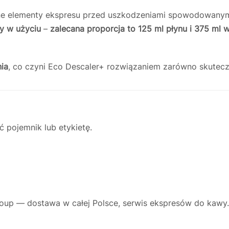
ne elementy ekspresu przed uszkodzeniami spowodowanym
y w użyciu
–
zalecana proporcja to 125 ml płynu i 375 ml 
ia
, co czyni Eco Descaler+ rozwiązaniem zarówno skutec
ć pojemnik lub etykietę.
oup — dostawa w całej Polsce, serwis ekspresów do kawy.