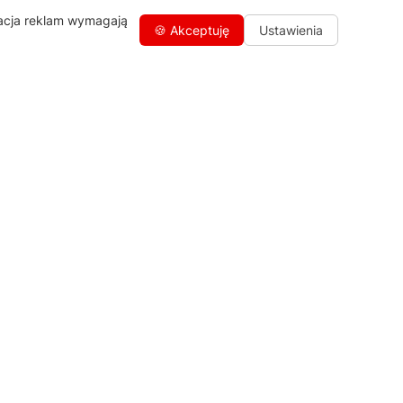
zacja reklam wymagają
🍪 Akceptuję
Ustawienia
Kontakty
+48 459 568 444
info@agdgroup.pl
Al. Włókniarzy 234A, 90-556 Łódź
oddzielne wejście po lewej stronie
budynku, lokal 2