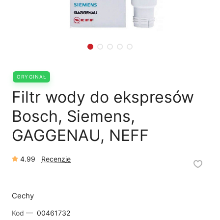
🛒
Jak kupić w sklepie?
🧴
Odkamienianie
🗹
Reklamacja naprawy
📦
Reklamacja towaru
ORYGINAŁ
Filtr wody do ekspresów
Bosch, Siemens,
GAGGENAU, NEFF
4.99
Recenzje
Cechy
Kod —
00461732