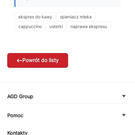
ekspres do kawy
spieniacz mleka
cappuccino
usterki
naprawa ekspresu
Powrót do listy
AGD Group
O firmie
Pomoc
Nowości
Zamówienie i płatność
Kontakty