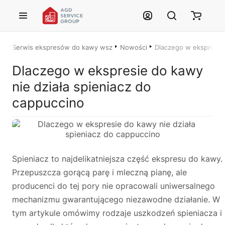
Przejdź do treści głównej
Serwis ekspresów do kawy wszystkich marek – Łódź i cała Polska
Nowości
Dlaczego w ekspresie d
Justyna — konsultant AI
Dlaczego w ekspresie do kawy
AGD Group • eksperci od ekspresów
nie działa spieniacz do
cappuccino
☕
Cześć! Jestem Justyna
Pomogę Ci z ekspresem do kawy — sprawdzenie, naprawa, części
zamienne lub złożenie zamówienia.
Spieniacz to najdelikatniejsza część ekspresu do kawy.
🔎
Status naprawy
🔧
Jak oddać do naprawy?
Przepuszcza gorącą parę i mleczną pianę, ale
producenci do tej pory nie opracowali uniwersalnego
💰
Ile kosztuje naprawa?
☕
Ekspres nie działa
mechanizmu gwarantującego niezawodne działanie. W
🛠
Szukam części
📖
Instrukcja obsługi
tym artykule omówimy rodzaje uszkodzeń spieniacza i