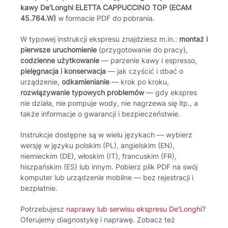
kawy De'Longhi ELETTA CAPPUCCINO TOP (ECAM
45.764.W)
w formacie PDF do pobrania.
W typowej instrukcji ekspresu znajdziesz m.in.:
montaż i
pierwsze uruchomienie
(przygotowanie do pracy),
codzienne użytkowanie
— parzenie kawy i espresso,
pielęgnacja i konserwacja
— jak czyścić i dbać o
urządzenie,
odkamienianie
— krok po kroku,
rozwiązywanie typowych problemów
— gdy ekspres
nie działa, nie pompuje wody, nie nagrzewa się itp., a
także informacje o gwarancji i bezpieczeństwie.
Instrukcje dostępne są w wielu językach — wybierz
wersję w języku polskim (PL), angielskim (EN),
niemieckim (DE), włoskim (IT), francuskim (FR),
hiszpańskim (ES) lub innym. Pobierz plik PDF na swój
komputer lub urządzenie mobilne — bez rejestracji i
bezpłatnie.
Potrzebujesz
naprawy lub serwisu ekspresu De'Longhi
?
Oferujemy diagnostykę i naprawę. Zobacz też