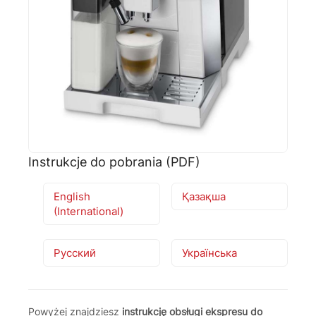
🗹
Reklamacja naprawy
📦
Reklamacja towaru
Instrukcje do pobrania (PDF)
English
Қазақша
(International)
Русский
Українська
Powyżej znajdziesz
instrukcję obsługi ekspresu do