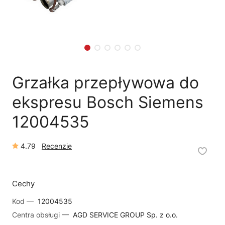
🛠
Szukam części
📖
Instrukcja obsługi
🛒
Jak kupić w sklepie?
🧴
Odkamienianie
🗹
Reklamacja naprawy
📦
Reklamacja towaru
Grzałka przepływowa do
ekspresu Bosch Siemens
12004535
4.79
Recenzje
Cechy
Kod —
12004535
Centra obsługi —
AGD SERVICE GROUP Sp. z o.o.